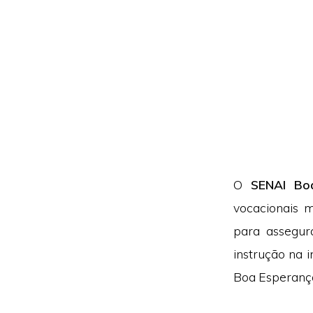
O
SENAI Bo
vocacionais m
para assegu
instrução na 
Boa Esperanç