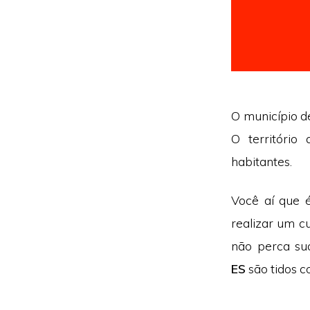
O município de
O territóri
habitantes.
Você aí que 
realizar um cu
não perca s
ES
são tidos c