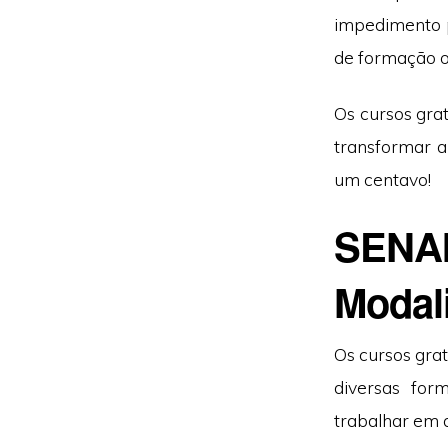
impedimento p
de formação o
Os cursos gra
transformar a
um centavo!
SENAI
Modal
Os cursos gra
diversas for
trabalhar em q