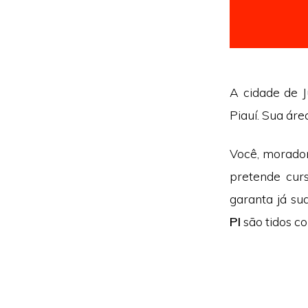
A cidade de J
Piauí. Sua ár
Você, morador
pretende cur
garanta já s
PI
são tidos co