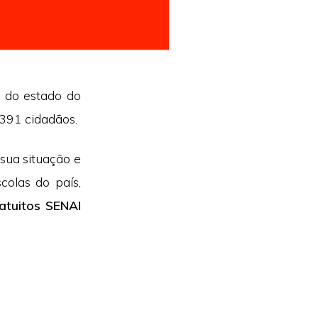
o do estado do
.391 cidadãos.
sua situação e
olas do país,
atuitos SENAI