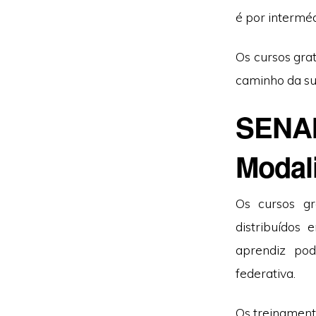
é por intermé
Os cursos gra
caminho da su
SENAI 
Modal
Os cursos gr
distribuídos
aprendiz po
federativa.
Os treinament