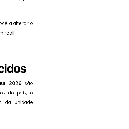
cê a alterar o
 real!
cidos
auí 2026
são
os do país, o
o da unidade