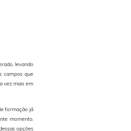
erado, levando
os campos que
da vez mais em
de formação já
sente momento,
 dessas opções