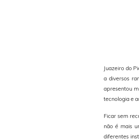
Juazeiro do P
a diversos r
apresentou ma
tecnologia e a
Ficar sem rec
não é mais um
diferentes in