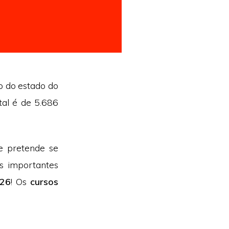
ão do estado do
tal é de 5.686
e pretende se
s importantes
026
! Os
cursos