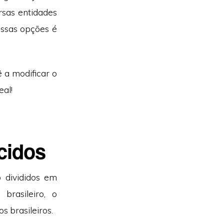
rsas entidades
essas opções é
 a modificar o
eal!
cidos
 divididos em
brasileiro, o
s brasileiros.