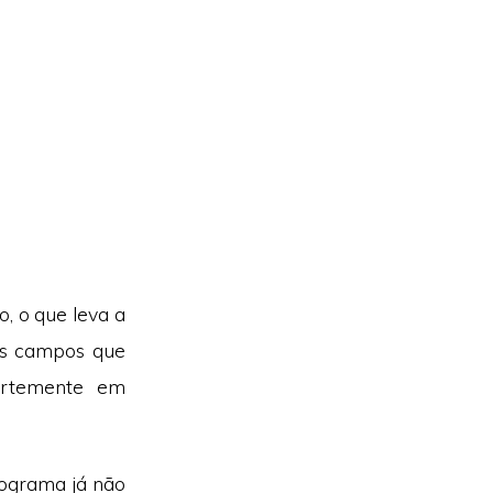
, o que leva a
os campos que
ortemente em
rograma já não