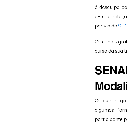
é desculpa pa
de capacitaçã
por via do
SEN
Os cursos gra
curso da sua t
SENAI
Modal
Os cursos gr
algumas form
participante 