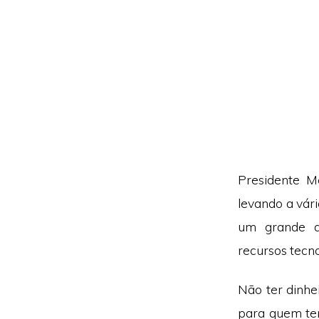
Presidente M
levando a vár
um grande d
recursos tecno
Não ter dinhe
para quem tem