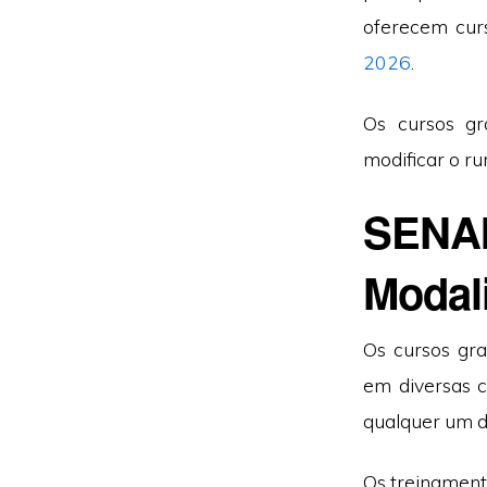
oferecem cur
2026
.
Os cursos gr
modificar o ru
SENAI
Modal
Os cursos gra
em diversas c
qualquer um do
Os treinament