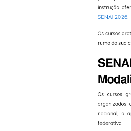
instrução of
SENAI 2026
.
Os cursos gra
rumo da sua ex
SENAI
Modal
Os cursos gr
organizados 
nacional, o 
federativa.