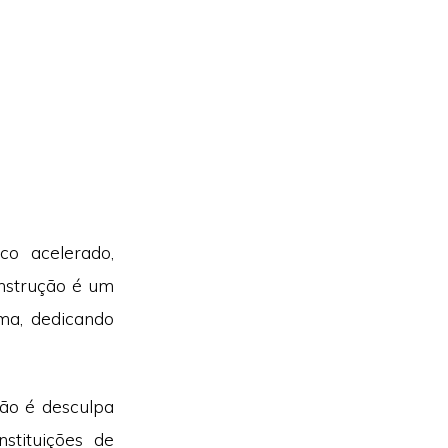
o acelerado,
nstrução é um
ma, dedicando
não é desculpa
stituições de