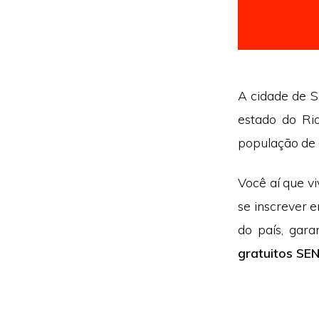
A cidade de Sa
estado do Ri
população de 
Você aí que v
se inscrever 
do país, gar
gratuitos SE