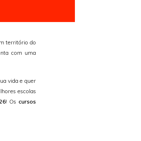
m território do
conta com uma
ua vida e quer
lhores escolas
026
! Os
cursos