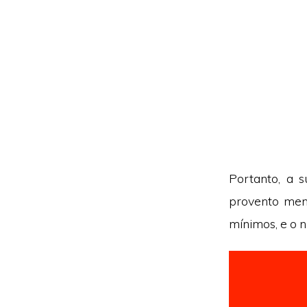
Portanto, a 
provento mens
mínimos, e o n