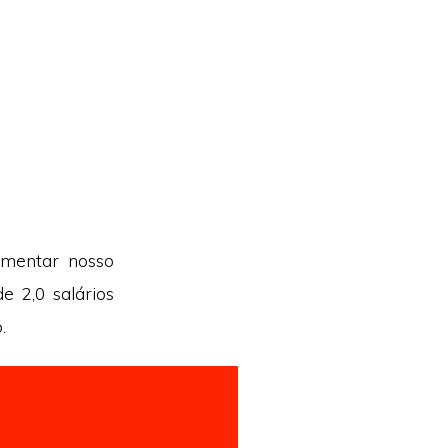
umentar nosso
e 2,0 salários
.