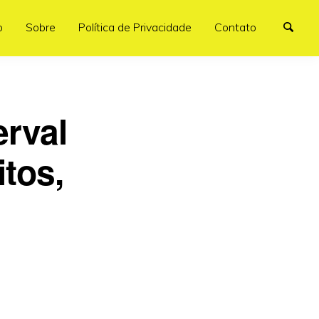
o
Sobre
Política de Privacidade
Contato
rval
tos,