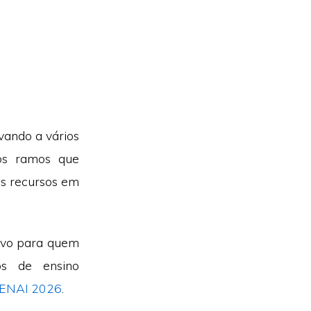
vando a vários
os ramos que
is recursos em
tivo para quem
os de ensino
ENAI 2026
.