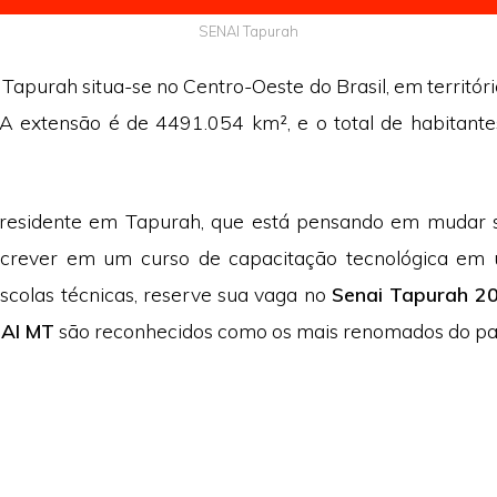
SENAI Tapurah
e Tapurah situa-se no Centro-Oeste do Brasil, em territór
A extensão é de 4491.054 km², e o total de habitant
esidente em Tapurah, que está pensando em mudar s
nscrever em um curso de capacitação tecnológica em
scolas técnicas, reserve sua vaga no
Senai Tapurah 2
NAI MT
são reconhecidos como os mais renomados do paí