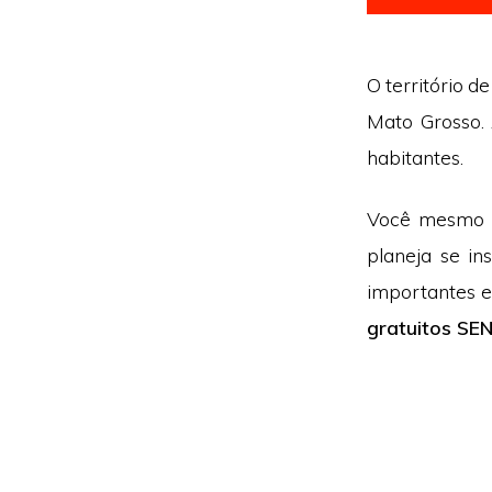
O território d
Mato Grosso. 
habitantes.
Você mesmo r
planeja se i
importantes e
gratuitos SE