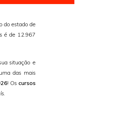
io do estado de
es é de 12.967
ua situação e
 uma das mais
026
! Os
cursos
s.