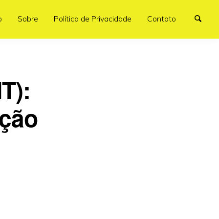
o
Sobre
Política de Privacidade
Contato
T):
ição