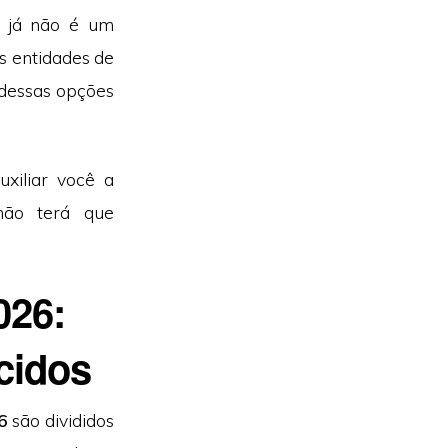
o já não é um
s entidades de
dessas opções
xiliar você a
 não terá que
026:
cidos
6
são divididos