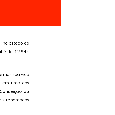
, no estado do
al é de 12.944
ormar sua vida
ca em uma das
 Conceição do
ais renomados