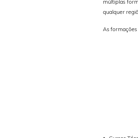
múltiplas for
qualquer regiã
As formações e
Cursos Técn