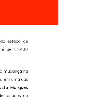
 do estado de
s é de 17.400
ma mudança na
ica em uma das
osta Marques
destacados do