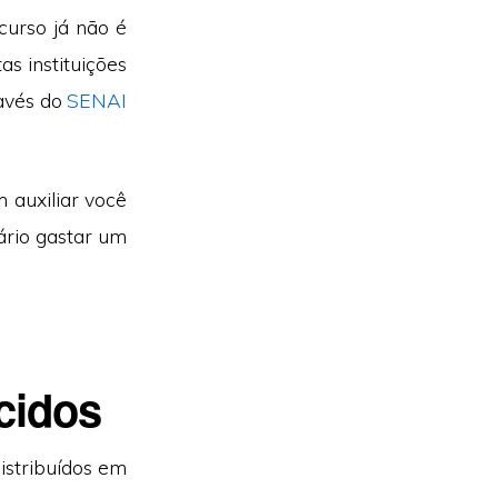
curso já não é
s instituições
ravés do
SENAI
auxiliar você
sário gastar um
cidos
istribuídos em