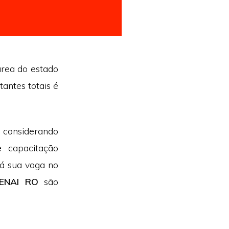
 área do estado
antes totais é
 considerando
 capacitação
já sua vaga no
SENAI RO
são