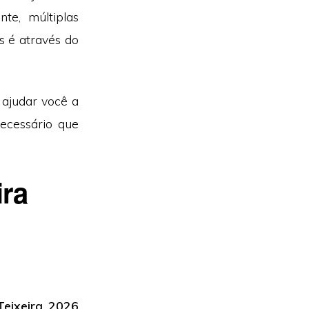
e, múltiplas
s é através do
ajudar você a
ecessário que
ira
Teixeira 2026