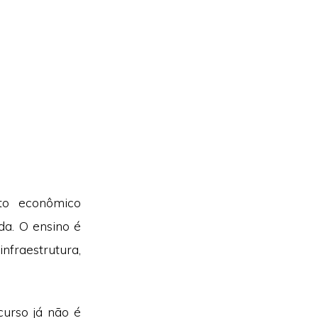
to econômico
a. O ensino é
fraestrutura,
curso já não é