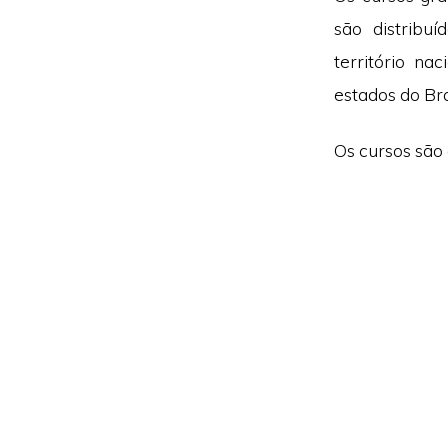
são distribu
território na
estados do Bra
Os cursos são 