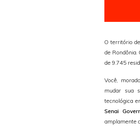
O território d
de Rondônia. 
de 9.745 resid
Você, morado
mudar sua s
tecnológica e
Senai Gover
amplamente co