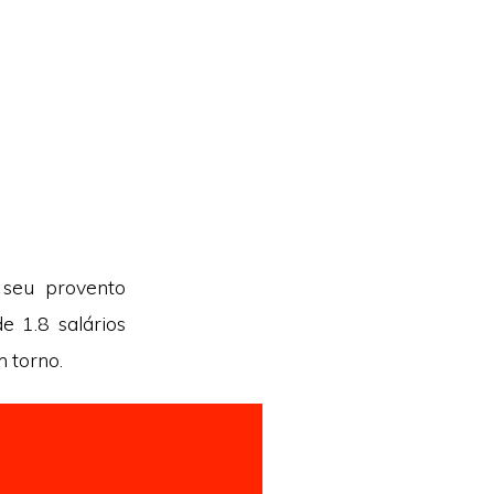
 seu provento
e 1.8 salários
m torno.