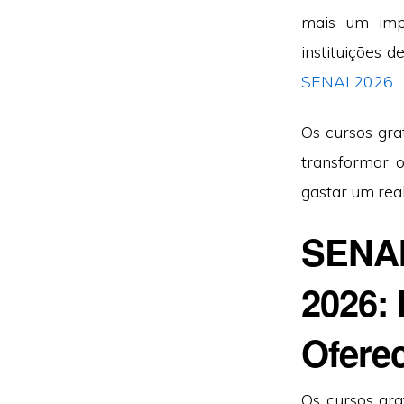
mais um imp
instituições 
SENAI 2026
.
Os cursos gra
transformar 
gastar um real
SENAI
2026:
Ofere
Os cursos gra