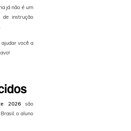
ma já não é um
 de instrução
.
ajudar você a
tavo!
cidos
te 2026
são
rasil, o aluno