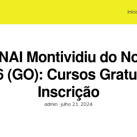
Iníci
NAI Montividiu do No
 (GO): Cursos Gratu
Inscrição
Posted
admin ·
julho 21, 2024
on