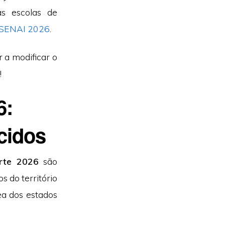
as escolas de
SENAI 2026
.
r a modificar o
!
6:
cidos
orte 2026
são
 do território
ea dos estados