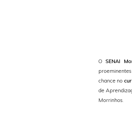
O
SENAI Mo
proeminente
chance no
cur
de Aprendizag
Morrinhos.