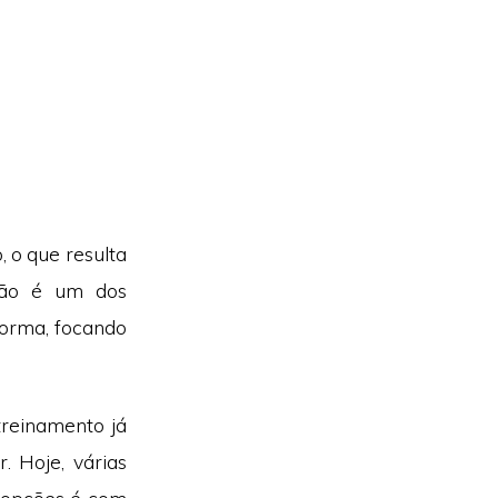
 o que resulta
ção é um dos
orma, focando
treinamento já
. Hoje, várias