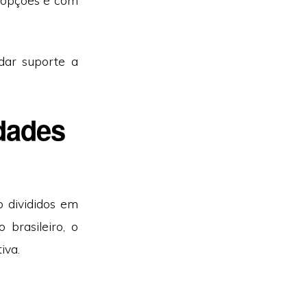
 opções é com
ar suporte a
dades
 divididos em
 brasileiro, o
iva.