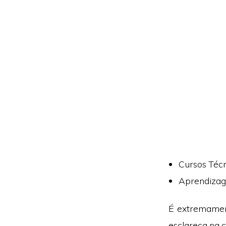
Cursos Técn
Aprendizag
É extremamen
esclareça na 