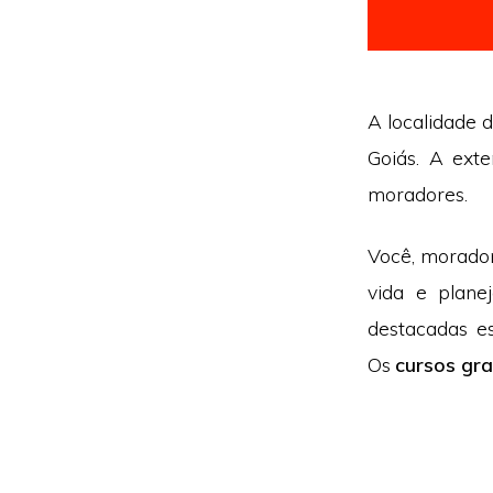
A localidade d
Goiás. A ext
moradores.
Você, morador
vida e plane
destacadas e
Os
cursos gr