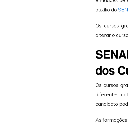
entidades de
auxílio do
SEN
Os cursos gr
alterar o curs
SENAI
dos C
Os cursos gra
diferentes ca
candidato pod
As formações e