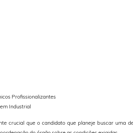
icos Profissionalizantes
em Industrial
te crucial que o candidato que planeje buscar uma de
coordenação do órgão sobre as condições exigidas.