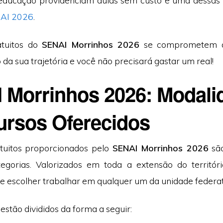
 educação providenciam aulas sem custo e uma dessas
AI 2026
.
atuitos do
SENAI Morrinhos 2026
se comprometem d
o da sua trajetória e você não precisará gastar um real!
 Morrinhos 2026: Modali
ursos Oferecidos
tuitos proporcionados pelo
SENAI Morrinhos 2026
são
tegorias. Valorizados em toda a extensão do território
e escolher trabalhar em qualquer um da unidade federat
stão divididos da forma a seguir: