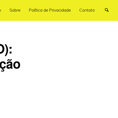
o
Sobre
Política de Privacidade
Contato
O):
ição