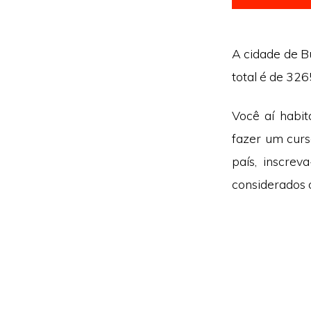
A cidade de Bu
total é de 32
Você aí habit
fazer um curs
país, inscrev
considerados o