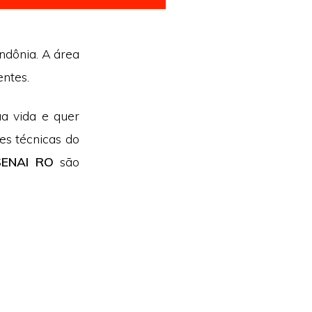
ondônia. A área
entes.
ua vida e quer
es técnicas do
 SENAI RO
são