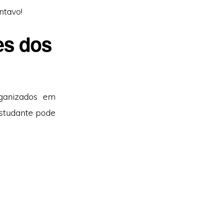
ntavo!
es dos
ganizados em
estudante pode