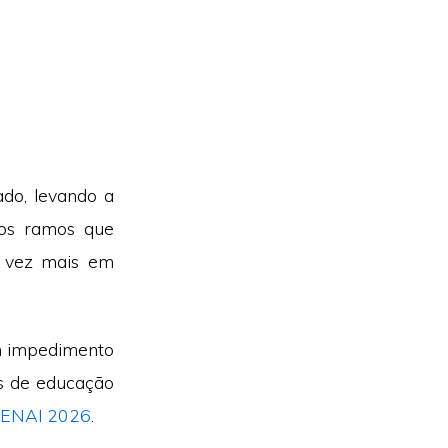
do, levando a
os ramos que
a vez mais em
um impedimento
es de educação
ENAI 2026
.