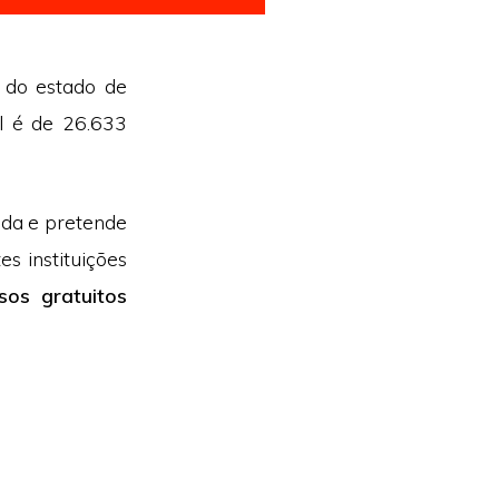
a do estado de
l é de 26.633
ida e pretende
s instituições
sos gratuitos