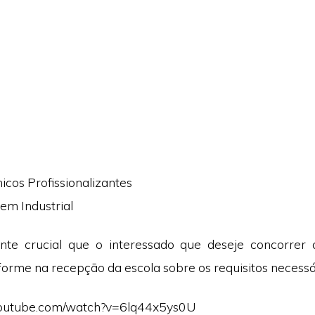
icos Profissionalizantes
em Industrial
te crucial que o interessado que deseje concorrer
forme na recepção da escola sobre os requisitos necessá
youtube.com/watch?v=6lq44x5ys0U