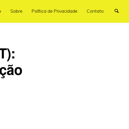
o
Sobre
Política de Privacidade
Contato
T):
ição