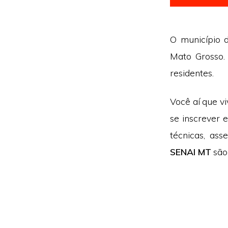
O município d
Mato Grosso.
residentes.
Você aí que v
se inscrever 
técnicas, as
SENAI MT
são