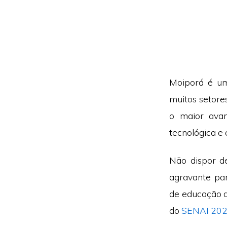
Moiporá é um
muitos setor
o maior avan
tecnológica e 
Não dispor d
agravante pa
de educação d
do
SENAI 20