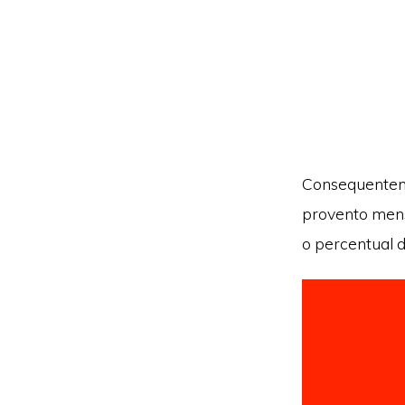
Consequenteme
provento mens
o percentual 