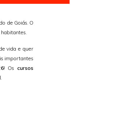
ado de Goiás. O
habitantes.
de vida e quer
is importantes
26
! Os
cursos
.