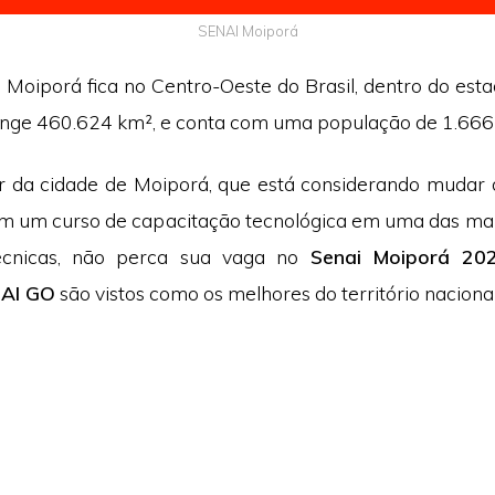
SENAI Moiporá
e Moiporá fica no Centro-Oeste do Brasil, dentro do est
range 460.624 km², e conta com uma população de 1.666 
 da cidade de Moiporá, que está considerando mudar 
em um curso de capacitação tecnológica em uma das ma
 técnicas, não perca sua vaga no
Senai Moiporá 20
NAI GO
são vistos como os melhores do território nacional