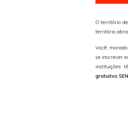
O território d
território ab
Você, morador
se inscrever 
instituições
gratuitos SE