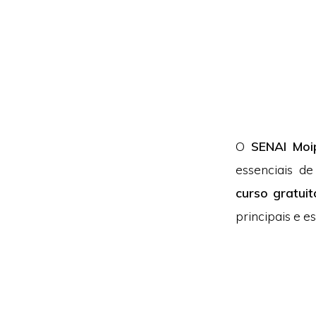
O
SENAI Moi
essenciais d
curso gratui
principais e e