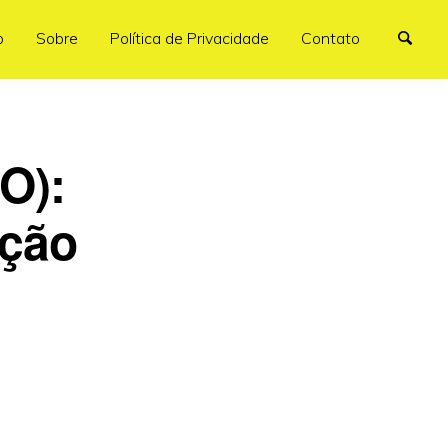
o
Sobre
Política de Privacidade
Contato
O):
ição